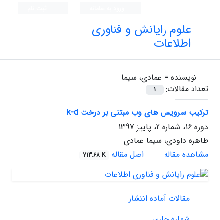
ورود به سامانه
ثبت نام
علوم رایانش و فناوری
اطلاعات
نویسنده =
عمادی، سیما
تعداد مقالات:
1
ترکیب سرویس های وب مبتنی بر درخت k-d
دوره 16، شماره 2، پاییز 1397
طاهره داودی، سیما عمادی
مشاهده مقاله
اصل مقاله
713.68 K
مقالات آماده انتشار
شماره جاری