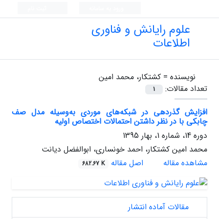
ورود به سامانه
ثبت نام
علوم رایانش و فناوری
اطلاعات
نویسنده =
کشتکار، محمد امین
تعداد مقالات:
1
افزایش گذردهی در شبکه‌‎های موردی به‎‌وسیله ‎مدل صف
چابکی با در نظر داشتن احتمالات ا‎ختصاص اولیه
دوره 14، شماره 1، بهار 1395
محمد امین کشتکار، احمد خونساری، ابوالفضل دیانت
مشاهده مقاله
اصل مقاله
682.67 K
مقالات آماده انتشار