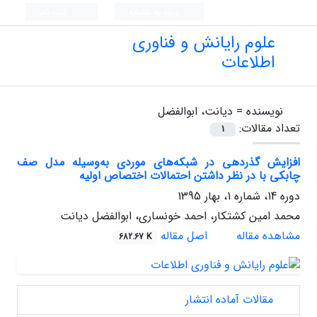
ورود به سامانه
ثبت نام
علوم رایانش و فناوری
اطلاعات
نویسنده =
دیانت، ابوالفضل
تعداد مقالات:
1
افزایش گذردهی در شبکه‌‎های موردی به‎‌وسیله ‎مدل صف
چابکی با در نظر داشتن احتمالات ا‎ختصاص اولیه
دوره 14، شماره 1، بهار 1395
محمد امین کشتکار، احمد خونساری، ابوالفضل دیانت
مشاهده مقاله
اصل مقاله
682.67 K
مقالات آماده انتشار