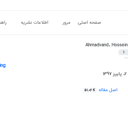
صفحه اصلی
مرور
اطلاعات نشریه
راهن
Ahmadvand، Hossein
1
ing
اصل مقاله
51.06 K