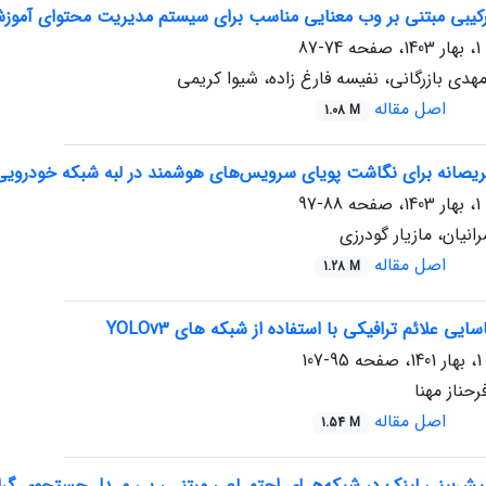
رکیبی مبتنی بر وب معنایی مناسب برای سیستم مدیریت محتوای آموز
74-87
دی بازرگانی، نفیسه فارغ زاده، شیوا کریمی
اصل مقاله
1.08 M
ریصانه برای نگاشت پویای سرویس‌های هوشمند در لبه شبکه خودرویی
88-97
انیان، مازیار گودرزی
اصل مقاله
1.28 M
 علائم ترافیکی با استفاده از شبکه های YOLOv3
95-107
رحناز مهنا
اصل مقاله
1.54 M
ش‌بینی لینک در شبکه‌هـای اجتمـاعی مبتنـی بـر مـدل جستجوی گر