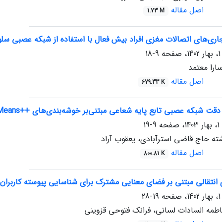
اصل مقاله
1.73 M
ی‌های اتصالات مغزی افراد بیش فعال با استفاده از شبکه عصبی سلول
9-18
ارا معتمد
اصل مقاله
679.33 K
 عصبی تابع پایه شعاعی مبتنی‌بر خوشه‌بندی‌های ++K-Means و DBSCAN برای مجموعه داده های بزرگ
9-19
ته حاج قاضی استرآبادی، یعقوب آراد
اصل مقاله
800.81 K
 انتقالی مبتنی بر فضای معنایی مشترک برای شناسایی پیوسته کاربران 
19-28
اطمه السادات لسانی، فرانک فتوحی قزوینی