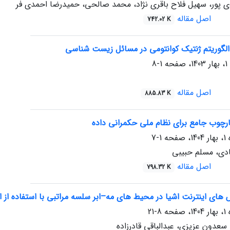
 پور، سهیل فلاح باقری نژاد، محمد صالحی، حمیدرضا احمدی فر
اصل مقاله
742.02 K
الگوریتم ژنتیک کوانتومی در مسائل زیست شناسی
1-8
اصل مقاله
885.83 K
رچوب جامع برای نظام ملی حکمرانی داده
1-7
ی، مسلم حبیبی
اصل مقاله
798.32 K
ای اینترنت اشیا در محیط های مه–ابر سلسه مراتبی با استفاده از الگ
8-21
عدون عزیزی، عبدالباقی قادرزاده