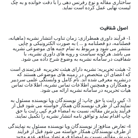
ساختاری مقاله و نوع رفرنس دهی را با دقت خوانده و به چک
لیست نهایی عمل کرده است نماید.
اصول شفافیت
1- فرآیند داوری همطرازی: زمان تناوب انتشار نشریه (ماهیانه،
فصلنامه، دو فصلنامه و ... ) به صورت الکترونیکی و چاپی
منتشر می شود و مربوط به تمام جنبه های موضوعی نشریه
می باشد. هرگونه سیاست و رویه های داوری نشریه، با
شفافیت در سامانه نشریه به وضوع شرح داده می شود.
2- هیئت تحریریه: نشریه دارای هیئت تحریریه قدرتمندی است
که اعضای آن متخصص در زمینه های موضوعی هستند که
درنشریه معرفی شده اند. نام کامل و وابستگی علمی سردبیر
و همکاران و همچنین اطلاعات تماس نشریه، اطلاعات تماس
هیات تحریریه در سامانه نشریه ارائه می شود.
3- کپی رایت یا حق چاپ: از نویسندگان ویا نویسنده مسئول به
نمایندگی از طرف نویسندگان همکار خواسته می شود قبل از
فرآیند پذیرش مقاله، نسبت به امضاء فرم کپی رایت یا حق
چاپ اقدام نماید و توافق نامه انتشار نشریه را تکمیل نمایند.
4- تعارض منافع: از نویسندگان ویا نویسنده مسئول به نمایندگی
از طرف نویسندگان همکار خواسته می شود قبل از فرآیند
پذیرش مقاله، نسبت به امضاء فرم تضاد منافع، عدم وجود