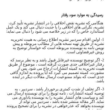
رسیدگی به موارد سوء رفتار
هنگامی که نشریه نقض اخلاقی را در انتشار نشریه تأیید کرد،
نشریه، نگرانی های اخلاقی را با جدیت دنبال می کند و یک عمل
استاندارد خاص را که در زیر خلاصه می شود را دنبال می نماید:
1- اولین اقدام سردبیر نشریه اطلاع رسانی به هییت تحریریه
نشریه از طریق تهیه نسخه هایی از مطالب مربوطه و پیش
نویس نامه به نویسنده مربوطه است که خواستار توضیح به
روش غیرقضاوتی است.
2- اگر توضیح نویسنده غیرقابل قبول باشد و به نظر برسد که
رفتار غیراخلاقی جدی صورت گرفته است ، موضوع از طریق
هییت تحریریه به کمیته انتشارات ارجاع می شود. پس از
مشورت، کمیته تصمیم می گیرد که آیا پرونده به اندازه کافی
جدی است که بتواند ممنوعیت ارسال مقالات دیگر در آینده
باشد.
3- اگر تخلف از شدت کمتری برخوردار باشد ، سردبیر ، به
توصیه کمیته انتشارات ، نامه توبیخ را برای نویسنده ارسال می
کند و سیاست های انتشار نشریه را به نویسنده یادآوری می
نماید. اگر مقاله منتشر شده باشد ، سردبیر می تواند از
نویسنده بخواهد که عذرخواهی در نشریه را برای تصحیح پرونده
منتشر نماید.