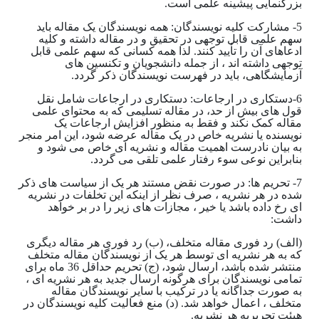
بزرگنمایی پیشینه علمی است.
5- مشارکت کلیه نویسندگان: همه نویسندگان یک مقاله باید
سهم علمی قابل توجهی در تحقیق و در مقاله داشته و کلیه
ادعاهای آن را تأیید کنند. لذا همه کسانی که سهم علمی قابل
توجهی داشته اند ، از جمله دانشجویان و تکنسین های
آزمایشگاهی، باید در فهرست نویسندگان ذکر گردد.
6-دستکاری در ارجاعات: دستکاری در ارجاعات شامل نقل
قول های بیش از حد، در مقاله تسلیمی که به محتوای علمی
مقاله کمک نکند و فقط به منظور افزایش ارجاعات یک
نویسنده یا نشریه خاص در یک مقاله عرضه شود، این امر منجر
به بیان نادرست اهمیت مقاله و نشریه ای خاص می شود و
بنابراین نوعی سوء رفتار علمی تلقی می گردد.
7- تحریم ها: در صورت نقض مستند هر یک از سیاست های ذکر
شده در هر نشریه ، صرف نظر از اینکه این تخلفات در نشریه
ای رخ داده باشد یا خیر ، مجازات های زیر را در بر خواهد
داشت:
(الف) رد فوری مقاله متخلف، (ب) رد فوری هر مقاله دیگری
که به هر نشریه ای توسط هر یک از نویسندگان مقاله متخلف
منتشر شده باشد، ارسال شود، (ج) تحریم حداقل 36 ماه برای
تمامی نویسندگان برای هرگونه ارسال جدید به هر نشریه ای ،
به صورت جداگانه یا در ترکیب با سایر نویسندگان مقاله
متخلف ، اعمال خواهد شد. (د) منع فعالیت کلیه نویسندگان در
هیئت تحریریه هر نشریه.