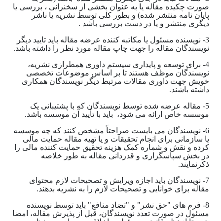
صورت چکیده مقاله یا به عنوان بخشی از سخنرانی ، بررسی یا
پایان نامه منتشر شده) و بطور کلی توسط نشریه یا ناشر
دیگری منتشر و یا در دست بررسی باشد .
3- نویسنده مسئول یا مکاتبه کننده عرضه مقاله باید تایید دیگر
نویسندگان مقاله را جهت چاپ مقاله مورد نظر را داشته باشد.
4- برای توسعه و پایداری سیستم داوری همطرازی نشریه،
نویسندگان موظف هستند تا بر اساس موضوعات تخصصی
خویش جهت داوری مقالات مرتبط دیگر نویسندگان همکاری
داشته باشند.
5- مقاله عرضه شده توسط نویسندگان که با پشتیبانی یک
موسسه خاص ارائه می شود، باید با تأیید آن موسسه باشد.
6- نویسندگان می بایست صراحتاً مشخص کنند که چه موسسه
یا سازمانی برای انجام تحقیقات و یا تهیه مقاله حمایت مالی
کرده و نقش و شماره کمک هزینه تحقیق حمایت کننده مالی را
در بخش سپاسگزاری و قدردانی مقاله به طور خلاصه
ذکرنمایند.
7- نویسندگان باید اجازه ویرایش و تصحیحات لازم محتوای
مقاله برای خوانایی و تصحیحات لازم را به نشریه بدهند.
8- فرم های "حق نشر" و "تضاد منافع" باید توسط نویسنده
مسئول در صورت تعدد نویسندگان، قبل از پذیرش مقاله، امضا