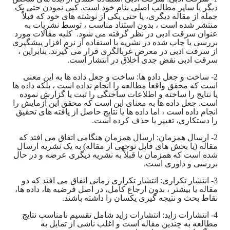
دیگر یا سایر مطالب اصلی بنام خود است. کپی نمودن حتی یک
جمله از مقاله دیگری، یا حتی یکی از نوشته های خود که قبلاً
منتشر شده است ، بدون استناد مناسب ، توسط نشریات به
عنوان سرقت ادبی در نظر گرفته می شود. کلیه مقالات مورد
بررسی یا چاپ شده در نشریه با استفاده از نرم افزار پیشگیری
از سرقت ادبی در معرض غربالگری قرار می گیرند. بنابراین ،
سرقت ادبی نقض جدی اخلاق در انتشار است.
2- ساخت و جعل داده ها: ساخت و جعل داده ها به این معنی
است که محقق واقعاً مطالعه را انجام نداده است ، بلکه داده ها
یا نتایج را ساخته و اطلاعات ساختگی را ثبت یا گزارش نموده
است. جعل داده ها به معنای این است که محقق این آزمایش را
انجام داده است ، اما داده ها یا نتایج حاصل از یافته های تحقیق
را دستکاری، تغییر یا حذف کرده است.
2- ارسال همزمان: ارسال همزمان هنگامی اتفاق می افتد که
مقاله (یا بخش های قابل توجهی از مقاله) به یک نشریه ارسال
شده است که همزمان یا قبلاً به نشریه دیگری عرضه و در حال
بررسی و داوری است.
3- انتشار تکراری: انتشار تکراری زمانی اتفاق می افتد که دو
مقاله یا بیشتر ، بدون ارجاع کامل، در اصل فرضیه ها، داده ها،
نقاط بحث و نتیجه گیری یکسان را داشته باشند.
4- انتشارات زاید: انتشارات زاید شامل تقسیم نامناسب نتایج
مطالعه به چندین مقاله است و اغلب ناشی از تمایل به