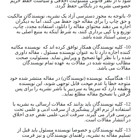
شود تا از نظر قانونی مسئولیت اخلاقی و سیاست حفظ حریم
خصوصی نشریه در بایگانی حفظ گردد.
9- باتوجه به مجوز دسترسی آزاد یک نشریه، نویسندگان مالکیت
و حق چاپ را برای مقاله خود حفظ می کنند، اما به دیگران
اجازه می دهند محتوای مقاله را دانلود، استفاده مجدد، چاپ،
توزیع و یا کپی برداری کنند، به شرط اینکه به منبع اصلی به
درستی استناد شده باشد.
10- کلیه نویسندگان همکار توافق کرده اند که نویسنده مکاتبه
کننده اجازه دارد تا به عنوان نویسنده مسئول ، مقاله داوری
شده را با نظر آنها تصحیج و ویرایش نماید. مسئولیت صحت
مطالب نوشته شده در مقالات به عهده تمام نویسندگان
مقالات می باشد.
11- هنگامیکه نویسنده (نویسندگان) در مقاله منتشر شده خود
متوجه خطا یا عدم صحت قابل توجهی شوند، این نویسنده
وظیفه دارد که سریعاً به سردبیر یا ناشر نشریه را برای پس
گرفتن یا تصحیح مقاله مطلع نماید..
12- کلیه نویسندگان باید بدانند که مقالات ارسالی به نشریه با
استفاده از نرم افزار پیشگیری از سرقت ادبی و علمی تحت
بررسی قرار می گیرند. سرقت ادبی-علمی نقض جدی اخلاق
در انتشار مقالات است.
13- کلیه نویسندگان و خصوصا نویسنده مسئول باید قبل از
تسلیم مقاله به نشریه، راهنمای نویسندگان و نیز فرمت