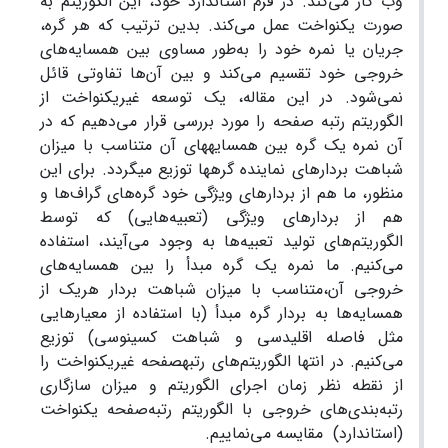
وب کار می‌کند. در فرم استاندارد خود، این الگوریتم به
صورت یکنواخت عمل می‌کند. بدین ترتیب که هر گره،
جریان یا نمره خود را به
طور مساوی بین همسایه
های
خروجی خود تقسیم می
کند و بین آن
ها تفاوتی قائل
نمی
شود. در این مقاله، یک توسعه غیریکنواخت از
الگوریتم رتبه صفحه را مورد بررسی قرار می
دهیم که در
آن نمره یک گره بین همسایه­های آن متناسب با میزان
شباهت بردارهای نماینده گره­ها توزیع می­گردد. برای این
منظور، ما هم از بردارهای ویژگی خود گره
های گراف
ها و
هم از بردارهای ویژگی (تعبیه
هایی) که توسط
الگوریتم
های تولید تعبیه
ها به وجود می
آیند، استفاده
می
کنیم. ما نمره یک گره مبدأ را بین همسایه
های
خروجی آن
،
متناسب با میزان شباهت بردار هر‌یک از
همسایه
ها به بردار گره مبدأ (با استفاده از معیارهایی
مثل فاصله اقلیدسی و شباهت کسینوسی) توزیع
می
کنیم. در انتها الگوریتم
های رتبه­صفحه غیریکنواخت را
از نقطه نظر زمان اجرای الگوریتم و میزان سازگاری
رتبه
بندی
های خروجی با الگوریتم رتبه‌صفحه یکنواخت
(استاندارد) مقایسه می
نماییم.