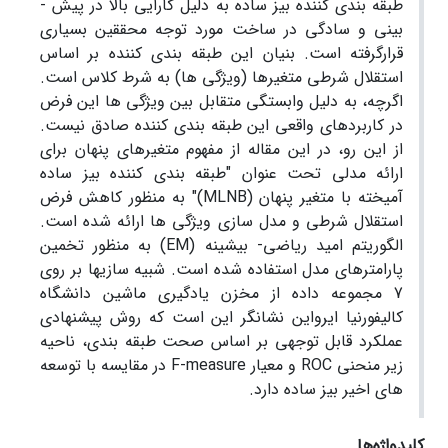
طبقه ­بندی کننده بیز ساده به دلیل کارایی بالا در پیش ­
بینی و سادگی در ساخت مورد توجه محققین بسیاری
قرارگرفته است. بنیان این طبقه ­بندی کننده بر اساس
استقلال شرطی متغیر­ها (ویژگی ­ها) به شرط کلاس است.
اگرچه، به دلیل وابستگی متقابل بین ویژگی ­ها این فرض
در کاربرد­های واقعی این طبقه ­بندی کننده صادق نیست.
از این رو، در این مقاله از مفهوم متغیرهای پنهان برای
ارائه مدلی تحت عنوان "طبقه ­بندی کننده بیز ساده
آمیخته با متغیر پنهان (MLNB)" به منظور کاهش فرض
استقلال شرطی و مدل­ سازی ویژگی­ ها ارائه شده است.
الگوریتم امید ریاضی- بیشینه (EM) به منظور تخمین
پارامترهای مدل استفاده شده است. شبیه سازی­ها بر روی
7 مجموعه داده از مخزن یادگیری ماشین دانشگاه
کالیفورنیا ایرواین نشانگر این است که روش پیشنهادی
عملکرد قابل توجهی بر اساس صحت طبقه ­بندی، ناحیه
زیر منحنی ROC و معیار F-measure در مقایسه با توسعه
­های اخیر بیز ساده دارد.
کلیدواژه‌ها