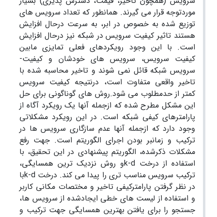
سرویس (همچون تاخیر، قیمت، دسترس­ پذیری) بسیار
مورد­توجه قرار می ­گیرند. همانطور که تعداد سرویس­ های
توزیع ­شده به ­خصوص در ابر، به­ سرعت در­حال افزایش
هستند تاثیر کیفیت ­سرویس در شبکه نیز در­حال افزایش
است. با این­ وجود رویکرد­های فعلی تمایزی ما­بین
کیفیت ­سرویس، سرویس­ های خودشان و کیفیت­
سرویس شبکه قائل نمی­ شوند و تاخیر محاسبه ­شده با
تاخیر واقعی متفاوت است، در­نتیجه کیفیت­ سرویس
کمتر­ از حد­مطلوب می ­شود.روش ­های گوناگونی برای حل
این مشکل مطرح­ شده که از­جمله آنها یک رویکرد آگاه از
پارامتر­های کیفی شبکه است. در این رویکرد مشکلاتی
وجود دارد که از­جمله آنها عدم­ سازگاری سرویس­ ها در
ترکیب و زمانبر بودن اجرای الگوریتم است. جهت رفع
مشکلات ذکر­شده، الگوریتم ­­پیشنهادی در این تحقیق، با
استفاده از درخت k-dو روش نزدیک ترین­ همسایگی،
ترکیب­ سرویس مناسب ­تری را پیدا می­ کند. درخت k-dبا
در نظر گرفتن پارامتر­کیفی تاخیر و مختصات ­مکانی کاربر
و استفاده از لیست­ های­ خطی ایجاد­شده از سرویس­ ها،
جستجو را برای یافتن بهترین همسایگی جهت ترکیب و