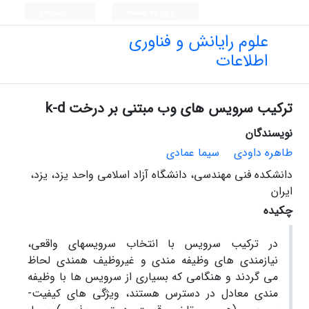
ورود به سامانه
ثبت نام
علوم رایانش و فناوری
اطلاعات
ترکیب سرویس های وب مبتنی بر درخت k-d
نویسندگان
طاهره داودی
سیما عمادی
دانشکده فنی مهندسی، دانشگاه آزاد اسلامی واحد یزد، یزد،
ایران
چکیده
در ترکیب ­سرویس با انتخاب سرویس­های واقعی،
نیازمندی ­های وظیفه ­مندی و غیر­وظیف ه­مندی لحاظ
می­ گردند و هنگامی که بسیاری از سرویس ­ها با وظیفه
­مندی معادل در دسترس هستند، ویژگی­ های کیفیت­