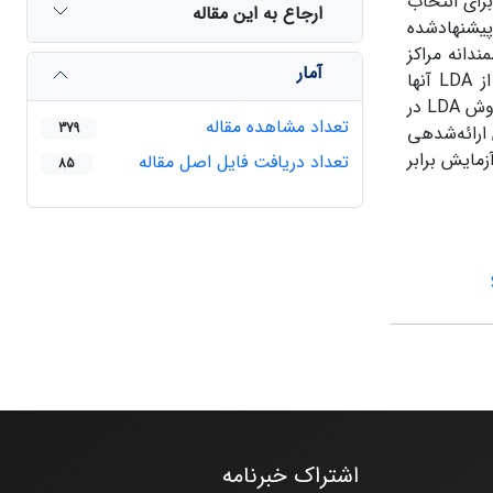
س روشی برای انتخاب
ارجاع به این مقاله
ء می‌دهد. روش پیشنهادشده
LDA (Latent Dir، پس از انتخاب هوشمندانه مراکز
آمار
اولیه، اقدام به خوشه­ بندی اسناد بر اساس موضوع آن­ها می­ کند. در روش ارائه‌شده فاصله اسناد بر اساس توزیع موضوع حاصل از LDA آن­ها
محاسبه‌شده است. آزمایش ­ها نشان می­ دهند که استفاده از روش ارائه‌شده باعث بهبود چشم­گیر کیفیت تشخیص موضوع نسبت به روش LDA در
تعداد مشاهده مقاله
379
دو مجموعه از سه مجموعه دادگان مورد آزمایش می­ شود. همچنین در مقایسه با روش ++K-means برای انتخاب مراکز اولیه، در روش ارائه‌شده‎ی
زمایش برابر
تعداد دریافت فایل اصل مقاله
85
اشتراک خبرنامه