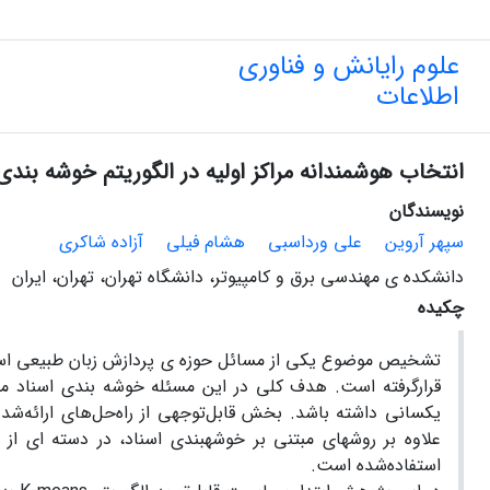
علوم رایانش و فناوری
اطلاعات
انتخاب هوشمندانه مراکز اولیه در الگوریتم خوشه بندی K-means به‌منظور بهبود تشخیص موض
نویسندگان
سپهر آروین
علی ورداسبی
هشام فیلی
آزاده شاکری
دانشکده ی مهندسی برق و کامپیوتر، دانشگاه تهران، تهران، ایران
چکیده
تشخیص موضوع یکی از مسائل حوزه­ ی پردازش زبان طبیعی است ک
قرارگرفته است. هدف کلی در این مسئله خوشه­ بندی اسناد م
علاوه بر روش‎های مبتنی بر خوشه‎ب
استفاده‌شده است.