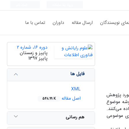
ورود به سامانه
ثبت نام
مای نویسندگان
ارسال مقاله
داوران
تماس با ما
دوره 16، شماره 2
پاییز و زمستان
پاییز 1397
فایل ها
XML
مورد پژوهش
اصل مقاله
548.99 K
خوشه موضوع
ل‌های ارائه‌شده برای این مسئله از الگوریتم ­های خوشه ­بندی مانند K-means استفاده می‌کنند.
ل­سازی موضوعی
هم رسانی