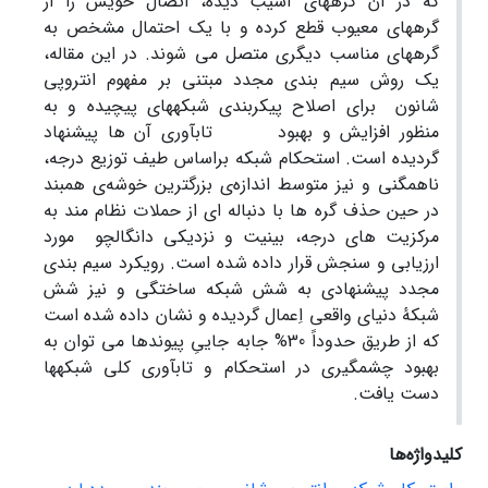
که در آن گرههای آسیب دیده، اتصال خویش را از
گرههای معیوب قطع کرده و با یک احتمال مشخص به
گرههای مناسب دیگری متصل می شوند. در این مقاله،
یک روش سیم بندی مجدد مبتنی بر مفهوم انتروپی
شانون برای اصلاح پیکربندی شبکههای پیچیده و به
منظور افزایش و بهبود تابآوری آن ها پیشنهاد
گردیده است. استحکام شبکه براساس طیف توزیع درجه،
ناهمگنی و نیز متوسط اندازه‌ی بزرگترین خوشه‌ی همبند
در حین حذف گره ها با دنباله ای از حملات نظام مند به
مرکزیت های درجه، بینیت و نزدیکی دانگالچو مورد
ارزیابی و سنجش قرار داده شده است. رویکرد سیم بندی
مجدد پیشنهادی به شش شبکه ساختگی و نیز شش
شبکه‌ٔ دنیای واقعی اِعمال گردیده و نشان داده شده است
که از طریق حدوداً 30% جابه جاییِ پیوندها می توان به
بهبود چشمگیری در استحکام و تابآوری کلی شبکهها
دست یافت.
کلیدواژه‌ها