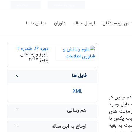
ورود به سامانه
ثبت نام
مای نویسندگان
ارسال مقاله
داوران
تماس با ما
دوره 16، شماره 2
پاییز و زمستان
پاییز 1397
فایل ها
XML
هم چنین در
 دلیل وجود
هم رسانی
از مزیت های
کیب پکس با
بت به بقیه
ارجاع به این مقاله