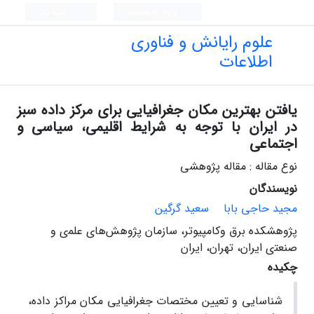
ورود به سامانه
ثبت نام
علوم رایانش و فناوری
اطلاعات
یافتن بهترین مکان جغرافیایی برای مرکز داده سبز
در ایران با توجه به شرایط اقلیمی، سیاسی و
اجتماعی
نوع مقاله : مقاله پژوهشی
نویسندگان
مجید حاجی بابا
سعید گرگین
ﭘﮋوﻫﺸﻜﺪه ﺑﺮق وﻛﺎﻣﭙﻴﻮﺗﺮ، ﺳﺎزﻣﺎن ﭘﮋوﻫﺶﻫﺎی ﻋﻠﻤی و
ﺻﻨﻌﺘی اﻳﺮان، ﺗﻬﺮان، اﻳﺮان
چکیده
شناسایی و تعیین مختصات جغرافیایی مکان مراکز داده،