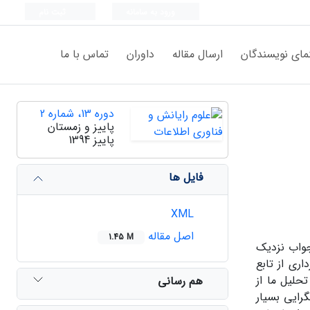
ورود به سامانه
ثبت نام
مای نویسندگان
ارسال مقاله
داوران
تماس با ما
دوره 13، شماره 2
پاییز و زمستان
پاییز 1394
فایل ها
XML
اصل مقاله
1.45 M
جواب نزدیک
اری از تابع
حلیل ما از
هم رسانی
رایی بسیار