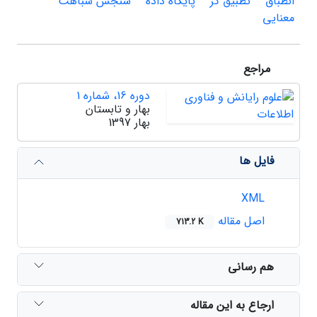
انطباق
تطبیق گر
پایگاه داده
سنجش شباهت
معنایی
مراجع
دوره 16، شماره 1
بهار و تابستان
بهار 1397
فایل ها
XML
اصل مقاله
713.2 K
هم رسانی
ارجاع به این مقاله