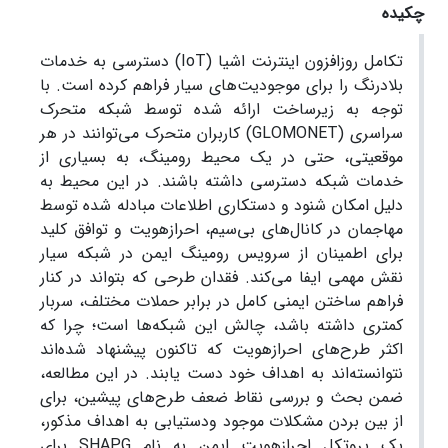
چکیده
تکامل روزافزون اینترنت اشیا (IoT) دسترسی به خدمات
بلادرنگ را برای موجودیت‌های سیار فراهم کرده است. با
توجه به زیرساخت ارائه شده توسط شبکه متحرک
سراسری (GLOMONET) کاربران متحرک می‌توانند در هر
موقعیتی، حتی در یک محیط رومینگ، به بسیاری از
خدمات شبکه دسترسی داشته باشند. در این محیط به
دلیل امکان شنود و دستکاری اطلاعات مبادله شده توسط
مهاجمان در کانال‌های بی‌سیم، احرازهویت و توافق کلید
برای اطمینان از سرویس رومینگ ایمن در شبکه سیار
نقش مهمی ایفا می‌کند. فقدان طرحی که بتواند در کنار
فراهم ساختن ایمنی کامل در برابر حملات مختلف، سربار
کمتری داشته باشد، چالش این شبکه‌ها است؛ چرا که
اکثر طرح‌های احرازهویت که تاکنون پیشنهاد شده‌اند
نتوانسته‌اند به اهداف خود دست یابند. در این مطالعه،
ضمن بحث و بررسی نقاط ضعف طرح‌های پیشین، برای
از بین بردن مشکلات موجود ودستیابی به اهداف مذکور،
یک پروتکل احرازهویت ایمن به نام SHAPG برای