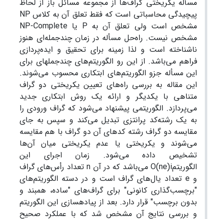
مسأله یکریختی گراف‌ها از مجموعه مسائل باز از لحاظ
پیچیدگی محاسباتی است که فقط تعلق آن به کلاس NP
مشخص است ولی تعلق آن به P یا NP-Complete
مشخص نیست. راه‌حل مسأله در زمان چندجمله‌ای هنوز
ناشناخته است و لذا زمینه برای تحقیق و ایده‌پردازی
فراهم می‌باشد. از این رو الگوریتم‌های چندجمله­ای برای
این مسأله جزو الگوریتم‌های ابتکاری محسوب می‌شوند.
این مقاله به بررسی راه‌های تعیین یکریختی دو گراف
متناهی با یکدیگر و ارائه یک روش ابتکاری جدید
می‌پردازد. الگوریتمی پیشنهاد می‌شود که گراف ورودی را
به یک رشته‌کد پرانتزی تبدیل می‌کند و سپس به جای
مقایسه دو گراف رشته­ کدهای آن دو گراف با هم مقایسه
می‌شوند و یکریختی یا عدم یکریختی میان آن‌ها
تشخیص داده می‌شود. زمان اجرای این
الگوریتمO(ne)i می‌باشد که در آن n تعداد رأس‌های گراف
و e تعداد یال‌های گراف است و در دسته الگوریتم‌های
"برچسب‌گذاری کانونی" برای گراف‌های "ساده، همبند و
بدون برچسب" قرار دارد. بعد از پیاده­سازی این الگوریتم
و بررسی نتایج آن مشخص شد که با عملکرد صحیح