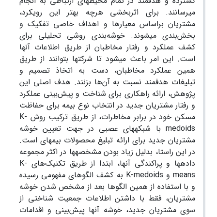
گسترده و هدفمند در تمام محیط‎های ارتباطی به انجام
می‎رسانند. برای اثربخشی هرچه بهتر این رویکرد،
مشتریان براساس معیارها و اهداف خاصی تفکیک و
بخش‌بندی می‎شوند. خوشه‌بندی روشی تحلیلی برای
کشف عملکرد و رفتار مخاطبان از طریق اطلاعات آن‎ها
است. این امر باعث می‎شود تا شرکت‎ها بتوانند از طریق
همین عملکرد مخاطبان، دست به اتخاذ تصمیم و
تبلیغات هدفمند نسبت به آن‌ها بزنند. هدف اصلی این
پژوهش، ارائه راهکاری برای شناخت و پیش‌بینی عملکرد
و رفتار مشتریان جدید در انتخاب نوع بیمه برای حفاظت
مسکن خود در برابر مخاطرات، از طریق ترکیب روش K-
medoids با شبکه‎های عصبی در جهت تعیین خوشه
مشتریان جدید برای ارائه تبلیغ محصولات بیمه‎ای است.
در این راستا، بدلیل زیاد بودن مشخصه‎ها در اکثر مجموعه
داده‎ها و پراکندگی آن‎ها، ابتدا از طریق تکنیک‌های K-
means و K-medoids به کشف الگوهای مفهومی رسیده
و با استفاده از همین الگوها بعد از مشخص شدن خوشه
مشتریان، فقط با داشتن اطلاعات جمعیت شناختی از
سوی مشتریان جدید، خوشه آن‎ها پیش‌بینی و اقدامات