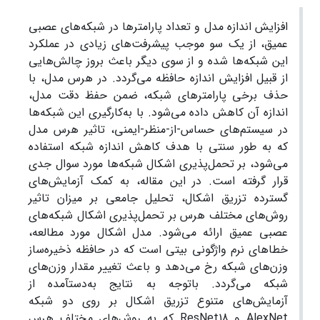
افزایش اندازه مدل و تعداد پارامترها در شبکه‏‌های عصبی
عمیق، از یک سو موجب پیشرفت‏‌های زیادی در عملکرد
این شبکه‌‏ها شده و از سوی دیگر باعث بروز چالش­‌هایی
از قبیل افزایش اندازه حافظه می­‌گردد. در هرس مدل، با
حذف برخی پارامترهای شبکه، ضمن حفظ دقت مدل،
اندازه آن کاهش داده می‏‌شود. با به‏‌کارگیری این شبکه‌‏ها
در سیستم‌­های حساس-از-منظر-ایمنی، تاثیر هرس مدل
که به طور سنتی با هدف کاهش اندازه شبکه استفاده
می‌‏شود، بر تحمل‌‏پذیری اشکال شبکه‏‌ها مورد سوال جدی
قرار گرفته است. در این مقاله، به کمک آزمایش‏‌های
گسترده تزریق اشکال، تحلیل جامعی بر میزان تاثیر
روش‏‌های مختلف هرس بر تحمل‏‌پذیری اشکال شبکه‌‏های
عصبی عمیق ارائه می‏‌شود. مدل اشکال مورد مطالعه،
خطاهای نرم واژگونی بیتی است که در حافظه ذخیره‌‏ساز
وزن‏‌های شبکه رخ می‌‏دهد و باعث تغییر مقدار وزن‏‌های
شبکه می‏‌گردد. با­توجه به نتایج به‌­دست­آمده از
آزمایش‏‌های متنوع تزریق اشکال بر روی دو شبکه
AlexNet و ResNet18 که به روش‏‌های مختلف هرس