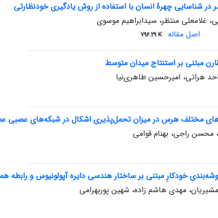
 در شناسایی چهرۀ انسان با استفاده از روش یادگیری خودنظارتی
یی، غلامعلی منتظر، سید‌ابراهیم موسوی
اصل مقاله
796.29 K
قارن مبتنی بر استنتاج میدان متوسط
 احد هراتی، امیرحسین طاهری‌نیا
دهای مختلف هرس در میزان تحمل‌پذیری اشکال در شبکه‌های عصبی عم
 محسن راجی، بهنام قوامی
شه‌بندی خودکارِ مبتنی بر ساختار هندسی دایره آپولونیوس و رابطه هم
مشیریان، مهدی هاشم زاده، شهین پور‌بهرامی