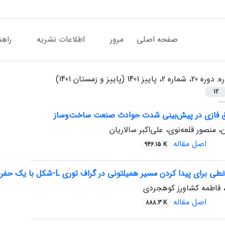
صفحه اصلی
مرور
اطلاعات نشریه
راهن
ره:
دوره 20، شماره 2، پاییز 1401 (پاییز و زمستان 1401)
12
طق فازی در پیش‌بینی شدت حوادث صنعت ساخت‌وساز
، منصور قلعه‌نوی، علی‌اکبر سالاریان
اصل مقاله
946.15 K
پیدا کردن مسیر همیلتونی در گراف توری L-شکل با یک حفره‌ی مستطیلی با اندازه فرد
، فاطمه کشاورز کوهجردی
اصل مقاله
888.3 K