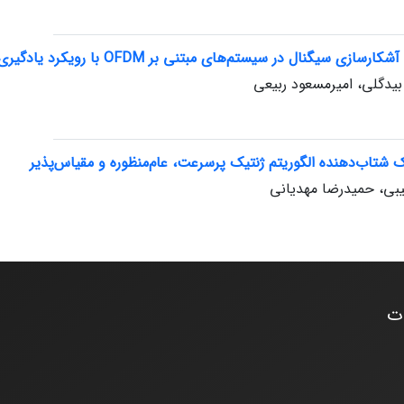
ازی سیگنال در سیستم‌های مبتنی بر OFDM با رویکرد یادگیری ماشین
یدگلی، امیر‌مسعود ربیعی
ک شتاب‌دهنده الگوریتم ژنتیک پرسرعت، عام‌منظوره و مقیاس‌پذیر
بی، حمیدرضا مهدیانی
ات