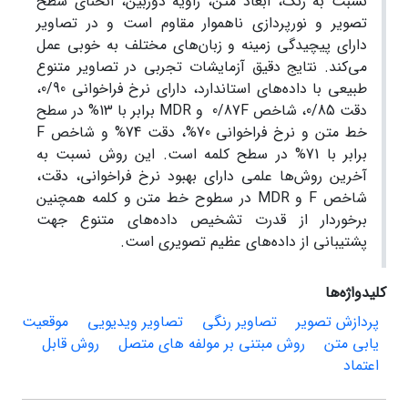
نسبت به رنگ، ابعاد متن، زاویة دوربین، انحنای سطح
تصویر و نورپردازی ناهموار مقاوم است و در تصاویر
دارای پیچیدگی زمینه و زبان‌های مختلف به‌ خوبی عمل
می‌کند. نتایج دقیق آزمایشات تجربی در تصاویر متنوع
طبیعی با داده‌های استاندارد، دارای نرخ فراخوانی 0/90،
دقت 0/85، شاخص 0/87F و MDR برابر با 13% در سطح
خط متن و نرخ فراخوانی 70%، دقت 74% و شاخص F
برابر با 71% در سطح کلمه است. این روش نسبت به
آخرین روش‌ها علمی دارای بهبود نرخ فراخوانی، دقت،
شاخص F و MDR در سطوح خط متن و کلمه همچنین
برخوردار از قدرت تشخیص داده‌های متنوع جهت
پشتیبانی از داده‌های عظیم تصویری است.
کلیدواژه‌ها
پردازش تصویر
تصاویر رنگی
تصاویر ویدیویی
موقعیت
یابی متن
روش مبتنی بر مولفه های متصل
روش قابل
اعتماد