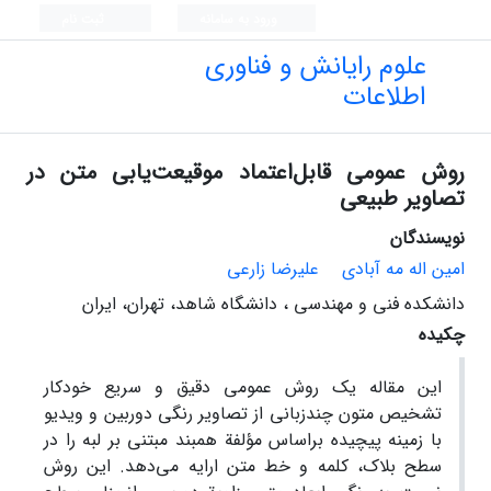
ورود به سامانه
ثبت نام
علوم رایانش و فناوری
اطلاعات
روش عمومی قابل‌اعتماد موقیعت‌یابی متن در
تصاویر طبیعی
نویسندگان
امین اله مه آبادی
علیرضا زارعی
دانشکده فنی و مهندسی ، دانشگاه ﺷﺎﻫﺪ، ﺗﻬﺮان، اﻳﺮان
چکیده
این مقاله یک روش عمومی دقیق و سریع خودکار
تشخیص متون چندزبانی از تصاویر رنگی دوربین و ویدیو
با زمینه پیچیده براساس مؤلفة‌ همبند مبتنی بر لبه را در
سطح بلاک، کلمه و خط متن ارایه می‌دهد. این روش